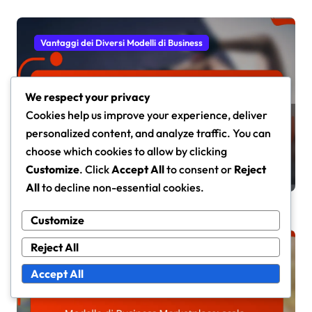
Vantaggi dei Diversi Modelli di Business
We respect your privacy
Cookies help us improve your experience, deliver
Modello di Business Subscription:
personalized content, and analyze traffic. You can
entrate ricorrenti, fidelizzazione,
choose which cookies to allow by clicking
previsibilità
Marco Conti
Dec 5, 2025
Customize
. Click
Accept All
to consent or
Reject
All
to decline non-essential cookies.
Customize
Reject All
Vantaggi dei Diversi Modelli di Business
Accept All