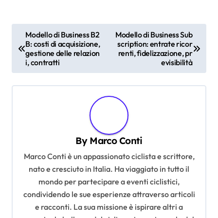
P
Modello di Business B2
Modello di Business Sub
B: costi di acquisizione,
scription: entrate ricor
o
gestione delle relazion
renti, fidelizzazione, pr
s
i, contratti
evisibilità
t
n
a
v
By
Marco Conti
i
Marco Conti è un appassionato ciclista e scrittore,
g
nato e cresciuto in Italia. Ha viaggiato in tutto il
a
mondo per partecipare a eventi ciclistici,
t
condividendo le sue esperienze attraverso articoli
i
e racconti. La sua missione è ispirare altri a