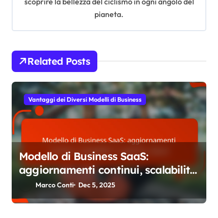
scoprire la bellezza del ciclismo in ogni angolo del
o
pianeta.
n
Related Posts
Vantaggi dei Diversi Modelli di Business
Modello di Business SaaS:
aggiornamenti continui, scalabilità,
supporto clienti
Marco Conti
Dec 5, 2025