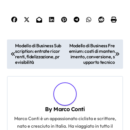
P
Modello di Business Sub
Modello di Business Fre
scription: entrate ricor
emium: costi di manten
o
renti, fidelizzazione, pr
imento, conversione, s
s
evisibilità
upporto tecnico
t
n
a
v
By
Marco Conti
i
Marco Conti è un appassionato ciclista e scrittore,
g
nato e cresciuto in Italia. Ha viaggiato in tutto il
a