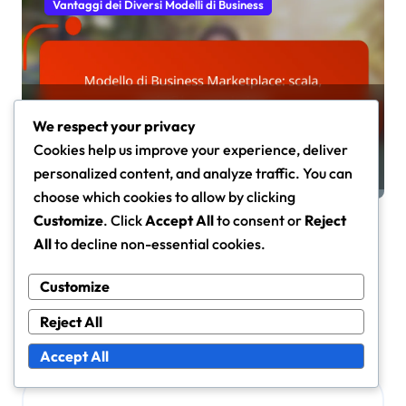
Vantaggi dei Diversi Modelli di Business
Modello di Business Marketplace:
We respect your privacy
scala, varietà, commissioni
Cookies help us improve your experience, deliver
Marco Conti
Dec 4, 2025
personalized content, and analyze traffic. You can
choose which cookies to allow by clicking
Customize
. Click
Accept All
to consent or
Reject
All
to decline non-essential cookies.
Leave a Reply
Customize
Your email address will not be published.
Required fields
Reject All
are marked
*
Accept All
Comment
*