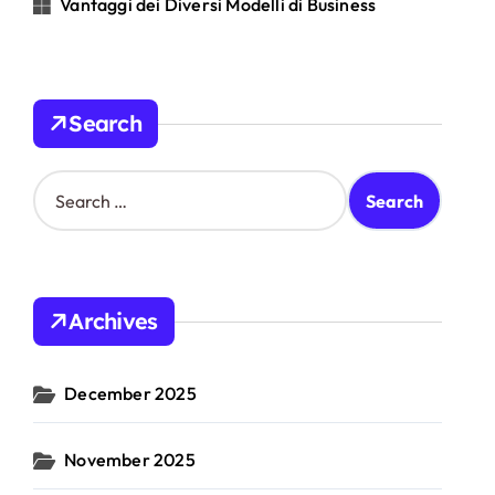
Vantaggi dei Diversi Modelli di Business
Search
S
e
a
r
c
h
Archives
f
o
r
December 2025
:
November 2025