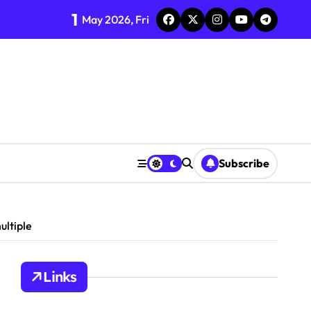
1
May 2026, Fri
Subscribe
ento
ultiple
Links