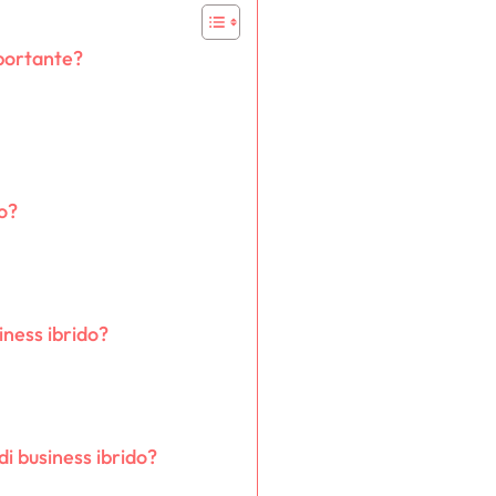
mportante?
o?
iness ibrido?
di business ibrido?