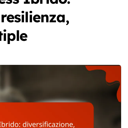
resilienza,
iple